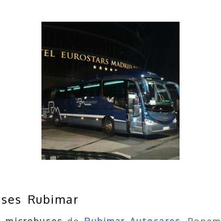
Vista nocturna de autobús
de Rubimar junto al Hotel
Eurostars de Madrid
uses Rubimar
de
microbuses
de
Rubimar Autocares
. Ponem