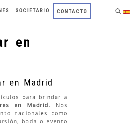
NES
SOCIETARIO
CONTACTO
ar en
ar en Madrid
culos para brindar a
ares en Madrid
. Nos
anto nacionales como
ursión, boda o evento