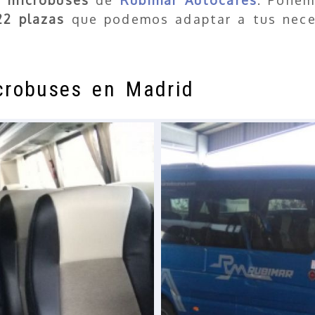
AMPLIAR
22 plazas
que podemos adaptar a tus neces
crobuses en Madrid