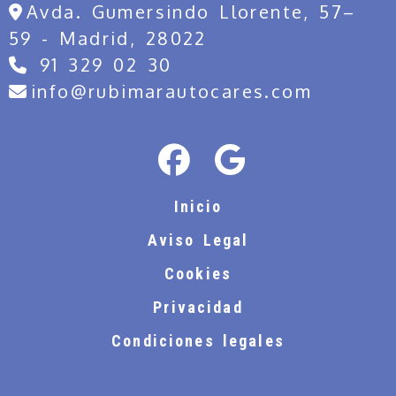
Avda. Gumersindo Llorente, 57–
59 -
Madrid,
28022
91 329 02 30
info
ru
info
rubimarautocares.com
Inicio
Aviso Legal
Cookies
Privacidad
Condiciones legales